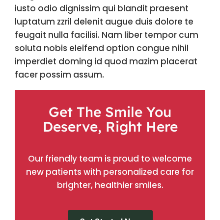
iusto odio dignissim qui blandit praesent
luptatum zzril delenit augue duis dolore te
feugait nulla facilisi. Nam liber tempor cum
soluta nobis eleifend option congue nihil
imperdiet doming id quod mazim placerat
facer possim assum.
Get The Smile You
Deserve, Right Here
Our friendly team is proud to welcome
new patients with personalized care for
brighter, healthier smiles.