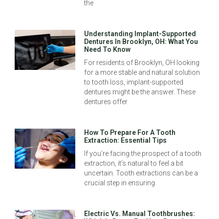
the
Understanding Implant-Supported
Dentures In Brooklyn, OH: What You
Need To Know
For residents of Brooklyn, OH looking
for a more stable and natural solution
to tooth loss, implant-supported
dentures might be the answer. These
dentures offer
How To Prepare For A Tooth
Extraction: Essential Tips
If you’re facing the prospect of a tooth
extraction, it’s natural to feel a bit
uncertain. Tooth extractions can be a
crucial step in ensuring
Electric Vs. Manual Toothbrushes: