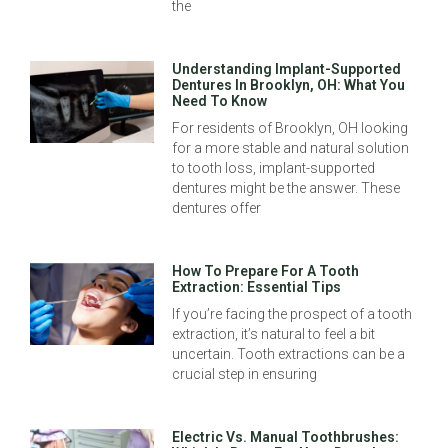
the
Understanding Implant-Supported
Dentures In Brooklyn, OH: What You
Need To Know
For residents of Brooklyn, OH looking
for a more stable and natural solution
to tooth loss, implant-supported
dentures might be the answer. These
dentures offer
How To Prepare For A Tooth
Extraction: Essential Tips
If you’re facing the prospect of a tooth
extraction, it’s natural to feel a bit
uncertain. Tooth extractions can be a
crucial step in ensuring
Electric Vs. Manual Toothbrushes: